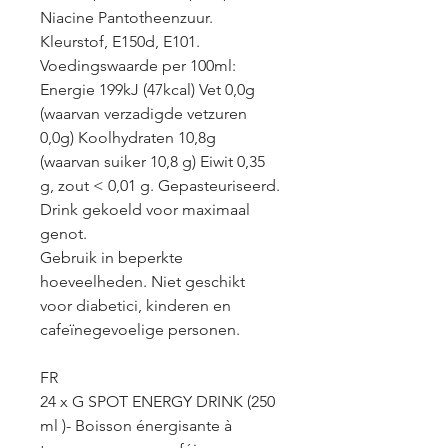
Niacine Pantotheenzuur.
Kleurstof, E150d, E101.
Voedingswaarde per 100ml:
Energie 199kJ (47kcal) Vet 0,0g
(waarvan verzadigde vetzuren
0,0g) Koolhydraten 10,8g
(waarvan suiker 10,8 g) Eiwit 0,35
g, zout < 0,01 g. Gepasteuriseerd.
Drink gekoeld voor maximaal
genot.
Gebruik in beperkte
hoeveelheden. Niet geschikt
voor diabetici, kinderen en
cafeïnegevoelige personen.
FR
24 x G SPOT ENERGY DRINK (250
ml )- Boisson énergisante à