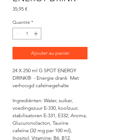
Prix
35,95 €
Quantité
*
Ajouter au panier
24 X 250 ml G SPOT ENERGY
DRINK® - Energie drank Met
verhoogd cafeïnegehalte
Ingrediënten: Water, suiker,
voedingszuur E-330, koolzuur,
stabilisatoren E-331, E332, Aroma,
Glucuronolacton, Taurine
cafeïne (32 mg per 100 ml),
Inositol, Vitamine: B6, B12,