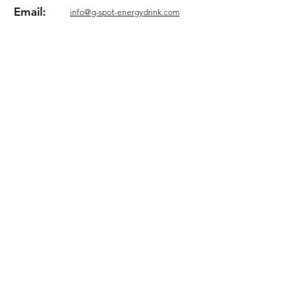
Email:
​info@g-spot-energydrink.com
Contact address
PO Box 231
1200 AE Hilversum
The Netherlands
Company registration
82878889