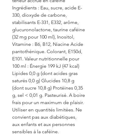
teneur accrue en caféine
Ingrédients : Eau, sucre, acide E-
330, dioxyde de carbone,
stabilisants E-331, E332, arôme,
glucuronolactone, taurine caféine
(32 mg pour 100 ml), Inositol,
Vitamine : B6, B12, Niacine Acide
pantothénique. Colorant, E150d,
E101. Valeur nutritionnelle pour
100 ml : Énergie 199 kJ (47 kcal)
Lipides 0,0 g (dont acides gras
saturés 0,0 g) Glucides 10,8 g
(dont sucre 10,8 g) Protéines 0,35
g, sel < 0,01 g. Pasteurisé. A boire
frais pour un maximum de plaisir.
Utiliser en quantités limitées. Ne
convient pas aux diabétiques,
aux enfants et aux personnes
sensibles à la caféine.