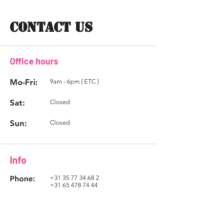
CONTACT US
Office hours
Mo-Fri:
9am - 6pm ( ETC )
Sat:
Closed
Sun:
Closed
Info
Phone:
+31 35 77 34 68 2
+31 65 478 74 44